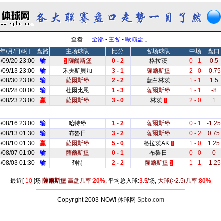
查看:「
全部
-
主客
-
歐霸盃
」
年/月/日/时]
盘路
主场球队
比分
客场球队
中场
盘口
/09/20 23:00
输
薩爾斯堡
0 - 2
格拉茨
0 - 1
0.5
1
/09/13 23:00
输
禾夫斯貝加
3 - 1
薩爾斯堡
2 - 0
-0.75
/08/30 23:00
输
薩爾斯堡
2 - 2
藍白林茨
1 - 1
1.5
/08/28 00:00
输
杜爾比恩
1 - 3
薩爾斯堡
1 - 1
-8
/08/23 23:00
赢
薩爾斯堡
3 - 0
林茨
2 - 0
1
1
/08/16 23:00
输
哈特堡
1 - 2
薩爾斯堡
0 - 1
-1.25
/08/13 01:30
输
布魯日
3 - 2
薩爾斯堡
0 - 2
0.75
/08/10 01:30
赢
薩爾斯堡
5 - 0
格拉茨AK
1 - 0
1.25
1
/08/07 01:00
输
薩爾斯堡
0 - 1
布魯日
0 - 0
0
/08/03 01:30
输
列特
2 - 2
薩爾斯堡
1 - 1
-1.25
1
最近[
10
]场
薩爾斯堡
赢盘几率:
20%
, 平均总入球:
3.5
/场,
大球
(>2.5)
几率:
80%
Copyright 2003-NOW! 体球网
Spbo.com