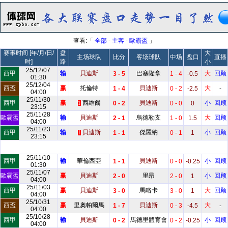
查看:「
全部
-
主客
-
歐霸盃
」
赛事时间 [年/月/日/
盘
大
主场球队
比分
客场球队
中场
盘口
直播
时]
路
小
25/12/07
西甲
输
貝迪斯
巴塞隆拿
大
回顾
3 - 5
1 - 4
-0.5
01:30
25/12/04
西盃
赢
托倫特
貝迪斯
大
1 - 4
0 - 2
-2.5
-
04:00
25/11/30
西甲
赢
西維爾
貝迪斯
小
回顾
0 - 2
0 - 0
0
1
23:15
25/11/28
歐霸盃
输
貝迪斯
烏德勒支
大
回顾
2 - 1
1 - 0
1.5
04:00
25/11/23
西甲
输
貝迪斯
傑羅納
小
回顾
1 - 1
0 - 1
1
1
23:15
25/11/10
西甲
输
華倫西亞
貝迪斯
小
回顾
1 - 1
0 - 0
-0.25
01:30
25/11/07
歐霸盃
赢
貝迪斯
里昂
小
回顾
2 - 0
2 - 0
1
04:00
25/11/03
西甲
赢
貝迪斯
馬略卡
大
回顾
3 - 0
3 - 0
1
04:00
25/10/31
西盃
赢
里奧帕爾馬
貝迪斯
大
1 - 7
0 - 3
-4.5
-
04:00
25/10/28
西甲
输
貝迪斯
馬德里體育會
小
回顾
0 - 2
0 - 2
-0.25
04:00