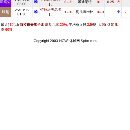
25/10/24
歐霸盃
输
米迪蘭特
大
0 - 3
0 - 1
-0.25
-
03:00
比
特拉維夫馬卡
25/10/06
以超
输
海法馬卡比
小
1 - 1
0 - 0
1
-
01:30
比
最近[
10
]场
特拉維夫馬卡比
赢盘几率:
20%
, 平均总入球:
3.5
/场,
大球
(>2.5)
几
率:
60%
Copyright 2003-NOW! 体球网
Spbo.com