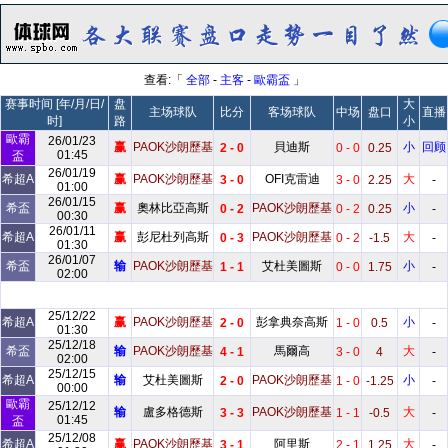
查看:「
全部
-
主客
-
歐霸盃
」
赛事时间 [年/月/日/
盘
大
主场球队
比分
客场球队
中场
盘口
直播
时]
路
小
歐霸
26/01/23
赢
PAOK沙朗歷基
貝迪斯
小
回顾
2 - 0
0 - 0
0.25
01:45
盃
26/01/19
希超A
赢
PAOK沙朗歷基
OFI克雷迪
大
3 - 0
3 - 0
2.25
-
01:00
26/01/15
希盃
赢
奧林比亞高斯
PAOK沙朗歷基
小
0 - 2
0 - 2
0.25
-
00:30
26/01/11
希超A
赢
彭尼杜列高斯
PAOK沙朗歷基
大
0 - 3
0 - 2
-1.5
-
01:30
26/01/07
希盃
输
PAOK沙朗歷基
艾杜美圖斯
小
1 - 1
0 - 0
1.75
-
02:00
25/12/22
希超A
赢
PAOK沙朗歷基
彭拿典奈高斯
小
2 - 0
1 - 0
0.5
-
01:30
25/12/18
希盃
输
PAOK沙朗歷基
馬爾高
大
4 - 1
3 - 0
4
-
02:00
25/12/15
希超A
输
艾杜美圖斯
PAOK沙朗歷基
小
2 - 0
1 - 0
-1.25
-
00:00
歐霸
25/12/12
输
盧多格德斯
PAOK沙朗歷基
大
3 - 3
1 - 1
-0.5
-
01:45
盃
25/12/08
希超A
赢
PAOK沙朗歷基
阿里斯
大
3 - 1
2 - 1
1.25
-