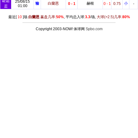
歐霸
25/08/15
输
白蘭恩
赫根
小
0 - 1
0 - 1
0.75
-
01:00
盃
最近[
10
]场
白蘭恩
赢盘几率:
50%
, 平均总入球:
3.3
/场,
大球
(>2.5)
几率:
80%
Copyright 2003-NOW! 体球网
Spbo.com