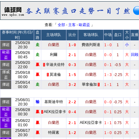
查看:「
全部
-
主客
-
歐霸盃
」
赛事时间 [年/月/日/
盘
大
主场球队
比分
客场球队
中场
盘口
直播
时]
路
小
25/09/28
挪超
走
白蘭恩
費德列斯達
小
1 - 0
1 - 0
1
-
20:30
歐霸
25/09/26
走
利爾
白蘭恩
大
回顾
2 - 1
0 - 0
1
00:45
盃
25/09/20
挪超
赢
辛迪夫佐特
白蘭恩
大
0 - 3
0 - 1
-0.5
-
1
22:00
挪威
25/09/18
赢
莫達倫
白蘭恩
大
1 - 5
1 - 3
-2.25
-
1
00:00
盃
25/09/14
挪超
走
白蘭恩
華拿倫加
大
3 - 2
1 - 1
1
-
1
00:00
25/08/31
挪超
输
基斯迪辛特
白蘭恩
大
2 - 2
0 - 0
-0.75
-
20:30
歐霸
25/08/28
赢
AEK拉亞拿卡
白蘭恩
大
0 - 4
0 - 1
0.25
-
1
00:30
盃
歐霸
25/08/22
赢
白蘭恩
AEK拉亞拿卡
大
2 - 1
1 - 1
0.75
-
01:00
盃
25/08/17
挪超
赢
特羅素
白蘭恩
大
1 - 2
1 - 0
0.25
-
20:30