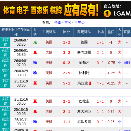
查看:「
全部
-
主客
-
世界盃
」
赛事时间 [年/月/日/
盘
大
主场球队
比分
客场球队
中场
盘口
直播
时]
路
小
友誼
26/06/07
走
美國
德國
大
1 - 2
1 - 1
-1
-
02:35
賽
友誼
26/06/01
赢
美國
塞內加爾
大
3 - 2
2 - 1
0
-
03:35
賽
友誼
26/04/01
输
美國
葡萄牙
小
回顾
0 - 2
0 - 1
-0.75
07:00
賽
友誼
26/03/29
输
美國
比利時
大
2 - 5
1 - 1
-0.25
-
03:30
賽
友誼
25/11/19
赢
美國
烏拉圭
大
5 - 1
4 - 1
-0.25
-
1
08:05
賽
友誼
25/11/16
赢
美國
巴拉圭
大
2 - 1
1 - 1
0
-
06:05
賽
友誼
25/10/15
赢
美國
澳大利亞
大
2 - 1
1 - 1
0.75
-
09:05
賽
友誼
25/10/11
输
美國
厄瓜多爾
小
1 - 1
0 - 1
0.25
-
08:30
賽
友誼
25/09/10