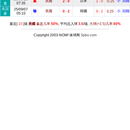
赢
美國
日本
小
回顾
2 - 0
1 - 0
-0.25
07:35
賽
友誼
25/09/07
输
美國
韓國
小
回顾
0 - 2
0 - 2
0.25
05:10
賽
最近[
10
]场
美國
赢盘几率:
50%
, 平均总入球:
3.5
/场,
大球
(>2.5)
几率:
60%
Copyright 2003-NOW! 体球网
Spbo.com