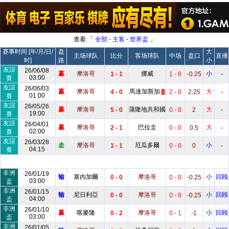
查看:「
全部
-
主客
-
世界盃
」
赛事时间 [年/月/日/
盘
大
主场球队
比分
客场球队
中场
盘口
直播
时]
路
小
友誼
26/06/08
赢
摩洛哥
挪威
小
1 - 1
1 - 0
-0.25
-
03:00
賽
友誼
26/06/03
赢
摩洛哥
馬達加斯加
大
4 - 0
2 - 0
2.25
-
1
01:00
賽
友誼
26/05/26
赢
摩洛哥
蒲隆地共和國
大
5 - 0
0 - 0
2
-
19:00
賽
友誼
26/04/01
赢
摩洛哥
巴拉圭
大
2 - 1
0 - 0
0.5
-
02:00
賽
友誼
26/03/28
走
摩洛哥
厄瓜多爾
小
1 - 1
0 - 0
0
-
04:15
賽
非洲
26/01/19
输
塞內加爾
摩洛哥
小
回顾
0 - 0
0 - 0
-0.25
03:00
盃
非洲
26/01/15
输
尼日利亞
摩洛哥
小
回顾
0 - 0
0 - 0
-0.25
04:00
盃
非洲
26/01/10
赢
喀麥隆
摩洛哥
小
回顾
0 - 2
0 - 1
-1
03:00
盃
非洲
26/01/05