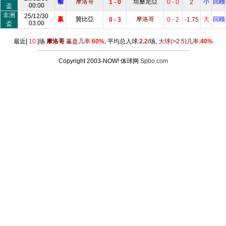
输
摩洛哥
坦桑尼亞
小
回顾
1 - 0
0 - 0
2
00:00
盃
非洲
25/12/30
赢
贊比亞
摩洛哥
大
回顾
0 - 3
0 - 2
-1.75
03:00
盃
最近[
10
]场
摩洛哥
赢盘几率:
60%
, 平均总入球:
2.2
/场,
大球
(>2.5)
几率:
40%
Copyright 2003-NOW! 体球网
Spbo.com