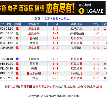
查看:「
全部
-
主客
-
世界盃
」
月/日/时]
盘路
主场球队
比分
客场球队
中场
盘
6/08 04:10
赢
厄瓜多爾
3 - 0
瓜地馬拉
1 - 0
1.
5/31 08:00
走
厄瓜多爾
2 - 1
沙特阿拉伯
1 - 0
4/01 02:45
赢
荷蘭
1 - 1
厄瓜多爾
1 - 1
1
3/28 04:15
走
摩洛哥
1 - 1
厄瓜多爾
0 - 0
1/19 09:30
赢
厄瓜多爾
2 - 0
紐西蘭
0 - 0
1.
1/14 08:40
输
加拿大
0 - 0
厄瓜多爾
0 - 0
-0
1
0/15 10:30
赢
墨西哥
1 - 1
厄瓜多爾
1 - 1
0.
0/11 08:30
赢
美國
1 - 1
厄瓜多爾
0 - 1
0.
9/10 07:00
赢
厄瓜多爾
1 - 0
阿根廷
1 - 0
1
1
9/05 07:30
赢
巴拉圭
0 - 0
厄瓜多爾
0 - 0
0.
最近[
10
]场
厄瓜多爾
赢盘几率:
70%
, 平均总入球:
1.7
/场,
大球
(>2.5)
几率:
20%
Copyright 2003-NOW! 体球网
Spbo.com