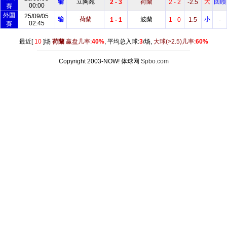
输
立陶宛
荷蘭
大
回顾
2 - 3
2 - 2
-2.5
00:00
賽
外圍
25/09/05
输
荷蘭
波蘭
小
1 - 1
1 - 0
1.5
-
02:45
賽
最近[
10
]场
荷蘭
赢盘几率:
40%
, 平均总入球:
3
/场,
大球
(>2.5)
几率:
60%
Copyright 2003-NOW! 体球网
Spbo.com