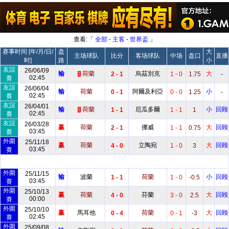
查看:「
全部
-
主客
-
世界盃
」
赛事时间 [年/月/日/
盘
大
主场球队
比分
客场球队
中场
盘口
直播
时]
路
小
友誼
26/06/09
输
荷蘭
烏茲別克
大
2 - 1
1 - 0
1.75
-
1
02:45
賽
友誼
26/06/04
输
荷蘭
阿爾及利亞
小
0 - 1
0 - 0
1.25
-
02:45
賽
友誼
26/04/01
输
荷蘭
厄瓜多爾
小
回顾
1 - 1
1 - 1
1
1
02:45
賽
友誼
26/03/28
赢
荷蘭
挪威
大
回顾
2 - 1
1 - 1
0.75
03:45
賽
外圍
25/11/18
赢
荷蘭
立陶宛
大
回顾
4 - 0
1 - 0
3
03:45
賽
外圍
25/11/15
输
波蘭
荷蘭
小
回顾
1 - 1
1 - 0
-0.5
03:45
賽
外圍
25/10/13
赢
荷蘭
芬蘭
大
回顾
4 - 0
3 - 0
2.5
00:00
賽
外圍
25/10/10
赢
馬耳他
荷蘭
大
回顾
0 - 4
0 - 1
-3
02:45
賽
外圍
25/09/08