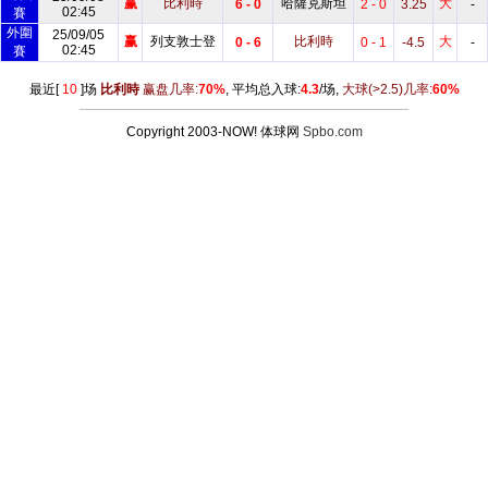
赢
比利時
哈薩克斯坦
大
6 - 0
2 - 0
3.25
-
02:45
賽
外圍
25/09/05
赢
列支敦士登
比利時
大
0 - 6
0 - 1
-4.5
-
02:45
賽
最近[
10
]场
比利時
赢盘几率:
70%
, 平均总入球:
4.3
/场,
大球
(>2.5)
几率:
60%
Copyright 2003-NOW! 体球网
Spbo.com