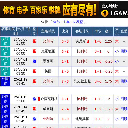
查看:「
全部
-
主客
-
世界盃
」
赛事时间 [年/月/日/
盘
大
主场球队
比分
客场球队
中场
盘口
直播
时]
路
小
友誼
26/06/06
赢
比利時
突尼斯
大
5 - 0
1 - 0
1.25
-
1
21:00
賽
友誼
26/06/03
赢
克羅地亞
比利時
小
回顾
0 - 2
0 - 1
0
00:00
賽
友誼
26/04/01
输
墨西哥
比利時
小
1 - 1
1 - 0
-0.25
-
09:00
賽
友誼
26/03/29
赢
美國
比利時
大
2 - 5
1 - 1
-0.25
-
03:30
賽
外圍
25/11/19
赢
比利時
列支敦士登
大
回顾
7 - 0
3 - 0
5.75
03:45
賽
外圍
25/11/15
输
哈薩克斯坦
比利時
小
回顾
1 - 1
1 - 0
-2
1
22:00
賽
外圍
25/10/14
赢
威爾斯
比利時
大
回顾
2 - 4
1 - 2
-0.75
02:45
賽
外圍
25/10/11
输
比利時
北馬其頓
小
回顾
0 - 0
0 - 0
2
02:45
賽
外圍
25/09/08