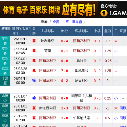
查看:「
全部
-
主客
-
世界盃
」
赛事时间 [年/月/日/
盘
大
主场球队
比分
客场球队
中场
盘口
直播
时]
路
小
友誼
26/06/11
赢
玻利維亞
阿爾及利亞
大
0 - 4
0 - 1
-1.5
-
08:00
賽
友誼
26/06/04
赢
荷蘭
阿爾及利亞
小
0 - 1
0 - 0
1.25
-
02:45
賽
友誼
26/04/01
赢
阿爾及利亞
烏拉圭
小
0 - 0
0 - 0
-0.25
-
02:30
賽
友誼
26/03/28
赢
阿爾及利亞
瓜地馬拉
大
7 - 0
3 - 0
1.25
-
03:30
賽
非洲
26/01/11
输
阿爾及利亞
尼日利亞
小
0 - 2
0 - 0
0
-
00:00
盃
非洲
剛果民主共和
26/01/07
输
阿爾及利亞
小
0 - 0
0 - 0
0.25
-
00:00
盃
國
非洲
26/01/01
赢
赤道幾內亞
阿爾及利亞
大
回顾
1 - 3
0 - 3
-1
00:00
盃
非洲
25/12/29
赢
阿爾及利亞
伯基納法索
小
回顾
1 - 0
1 - 0
0.5
01:30
盃
非洲
25/12/24