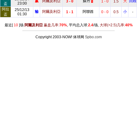
赢
阿爾及利亞
蘇丹
大
回顾
3 - 0
1 - 0
1.5
1
23:00
盃
阿拉
25/12/13
输
阿爾及利亞
阿聯酋
小
1 - 1
0 - 0
0.5
-
01:30
盃
最近[
10
]场
阿爾及利亞
赢盘几率:
70%
, 平均总入球:
2.4
/场,
大球
(>2.5)
几率:
40%
Copyright 2003-NOW! 体球网
Spbo.com