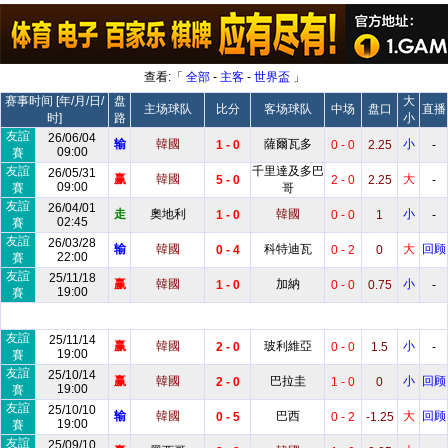
查看:「
全部
-
主客
-
世界盃
」
赛事时间 [年/月/日/
盘
大
主场球队
比分
客场球队
中场
盘口
直播
时]
路
小
友誼
26/06/04
输
韓國
薩爾瓦多
小
1 - 0
0 - 0
2.25
-
09:00
賽
友誼
千里達及多巴
26/05/31
赢
韓國
大
5 - 0
2 - 0
2.25
-
09:00
賽
哥
友誼
26/04/01
走
奧地利
韓國
小
1 - 0
0 - 0
1
-
02:45
賽
友誼
26/03/28
输
韓國
科特迪瓦
大
回顾
0 - 4
0 - 2
0
22:00
賽
友誼
25/11/18
赢
韓國
加納
小
1 - 0
0 - 0
0.75
-
19:00
賽
友誼
25/11/14
赢
韓國
玻利維亞
小
2 - 0
0 - 0
1.5
-
19:00
賽
友誼
25/10/14
赢
韓國
巴拉圭
小
回顾
2 - 0
1 - 0
0
19:00
賽
友誼
25/10/10
输
韓國
巴西
大
回顾
0 - 5
0 - 2
-1.25
19:00
賽
友誼
25/09/10