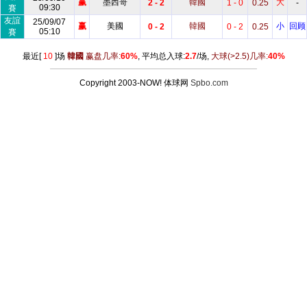
赢
墨西哥
韓國
大
2 - 2
1 - 0
0.25
-
09:30
賽
友誼
25/09/07
赢
美國
韓國
小
回顾
0 - 2
0 - 2
0.25
05:10
賽
最近[
10
]场
韓國
赢盘几率:
60%
, 平均总入球:
2.7
/场,
大球
(>2.5)
几率:
40%
Copyright 2003-NOW! 体球网
Spbo.com