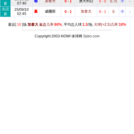
输
加拿大
澳大利亞
小
0 - 1
0 - 0
0.75
-
07:40
賽
友誼
25/09/10
赢
威爾斯
加拿大
小
0 - 1
0 - 1
0
-
02:45
賽
最近[
10
]场
加拿大
赢盘几率:
60%
, 平均总入球:
1.3
/场,
大球
(>2.5)
几率:
10%
Copyright 2003-NOW! 体球网
Spbo.com