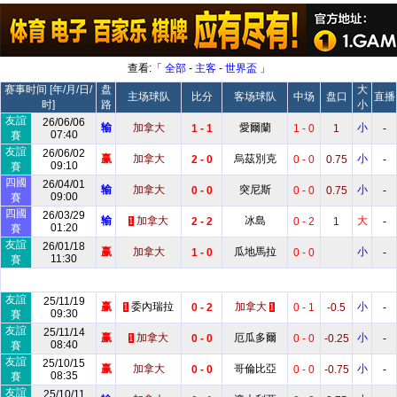
查看:「
全部
-
主客
-
世界盃
」
赛事时间 [年/月/日/
盘
大
主场球队
比分
客场球队
中场
盘口
直播
时]
路
小
友誼
26/06/06
输
加拿大
愛爾蘭
小
1 - 1
1 - 0
1
-
07:40
賽
友誼
26/06/02
赢
加拿大
烏茲別克
小
2 - 0
0 - 0
0.75
-
09:10
賽
四國
26/04/01
输
加拿大
突尼斯
小
0 - 0
0 - 0
0.75
-
09:00
賽
四國
26/03/29
输
加拿大
冰島
大
2 - 2
0 - 2
1
-
1
01:20
賽
友誼
26/01/18
赢
加拿大
瓜地馬拉
小
1 - 0
0 - 0
-
11:30
賽
友誼
25/11/19
赢
委內瑞拉
加拿大
小
0 - 2
0 - 1
-0.5
-
1
1
09:30
賽
友誼
25/11/14
赢
加拿大
厄瓜多爾
小
0 - 0
0 - 0
-0.25
-
1
08:40
賽
友誼
25/10/15
赢
加拿大
哥倫比亞
小
0 - 0
0 - 0
-0.75
-
08:35
賽
友誼
25/10/11