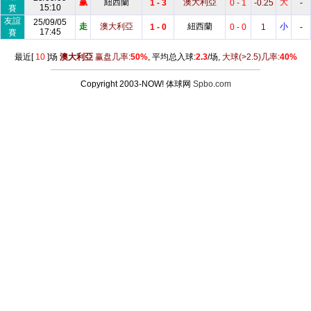
赢
紐西蘭
澳大利亞
大
1 - 3
0 - 1
-0.25
-
15:10
賽
友誼
25/09/05
走
澳大利亞
紐西蘭
小
1 - 0
0 - 0
1
-
17:45
賽
最近[
10
]场
澳大利亞
赢盘几率:
50%
, 平均总入球:
2.3
/场,
大球
(>2.5)
几率:
40%
Copyright 2003-NOW! 体球网
Spbo.com