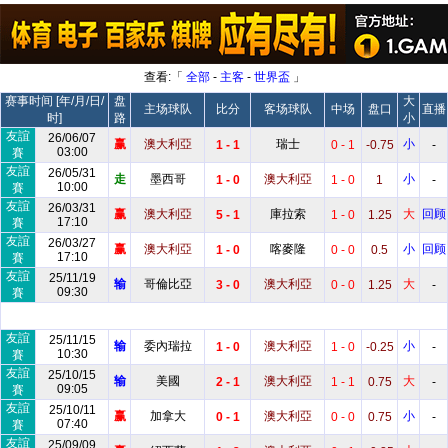
查看:「
全部
-
主客
-
世界盃
」
赛事时间 [年/月/日/
盘
大
主场球队
比分
客场球队
中场
盘口
直播
时]
路
小
友誼
26/06/07
赢
澳大利亞
瑞士
小
1 - 1
0 - 1
-0.75
-
03:00
賽
友誼
26/05/31
走
墨西哥
澳大利亞
小
1 - 0
1 - 0
1
-
10:00
賽
友誼
26/03/31
赢
澳大利亞
庫拉索
大
回顾
5 - 1
1 - 0
1.25
17:10
賽
友誼
26/03/27
赢
澳大利亞
喀麥隆
小
回顾
1 - 0
0 - 0
0.5
17:10
賽
友誼
25/11/19
输
哥倫比亞
澳大利亞
大
3 - 0
0 - 0
1.25
-
09:30
賽
友誼
25/11/15
输
委內瑞拉
澳大利亞
小
1 - 0
1 - 0
-0.25
-
10:30
賽
友誼
25/10/15
输
美國
澳大利亞
大
2 - 1
1 - 1
0.75
-
09:05
賽
友誼
25/10/11
赢
加拿大
澳大利亞
小
0 - 1
0 - 0
0.75
-
07:40
賽
友誼
25/09/09