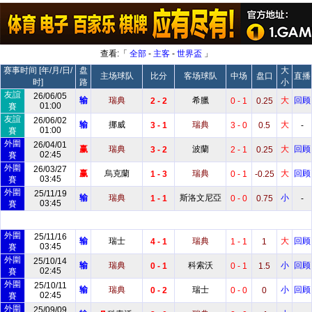
查看:「
全部
-
主客
-
世界盃
」
赛事时间 [年/月/日/
盘
大
主场球队
比分
客场球队
中场
盘口
直播
时]
路
小
友誼
26/06/05
输
瑞典
希臘
大
回顾
2 - 2
0 - 1
0.25
01:00
賽
友誼
26/06/02
输
挪威
瑞典
大
3 - 1
3 - 0
0.5
-
01:00
賽
外圍
26/04/01
赢
瑞典
波蘭
大
回顾
3 - 2
2 - 1
0.25
02:45
賽
外圍
26/03/27
赢
烏克蘭
瑞典
大
回顾
1 - 3
0 - 1
-0.25
03:45
賽
外圍
25/11/19
输
瑞典
斯洛文尼亞
小
1 - 1
0 - 0
0.75
-
03:45
賽
外圍
25/11/16
输
瑞士
瑞典
大
回顾
4 - 1
1 - 1
1
03:45
賽
外圍
25/10/14
输
瑞典
科索沃
小
回顾
0 - 1
0 - 1
1.5
02:45
賽
外圍
25/10/11
输
瑞典
瑞士
小
回顾
0 - 2
0 - 0
0
02:45
賽
外圍
25/09/09