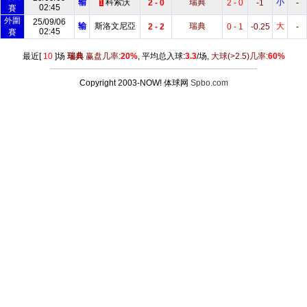
输
科索沃
瑞典
小
2 - 0
2 - 0
-1
-
1
02:45
賽
外圍
25/09/06
输
斯洛文尼亞
瑞典
大
2 - 2
0 - 1
-0.25
-
02:45
賽
最近[
10
]场
瑞典
赢盘几率:
20%
, 平均总入球:
3.3
/场,
大球
(>2.5)
几率:
60%
Copyright 2003-NOW! 体球网
Spbo.com