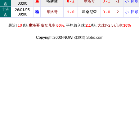
赢
喀麥隆
摩洛哥
小
回顾
0 - 2
0 - 1
-1
03:00
盃
非洲
26/01/05
输
摩洛哥
坦桑尼亞
小
回顾
1 - 0
0 - 0
2
00:00
盃
最近[
10
]场
摩洛哥
赢盘几率:
60%
, 平均总入球:
2.1
/场,
大球
(>2.5)
几率:
30%
Copyright 2003-NOW! 体球网
Spbo.com