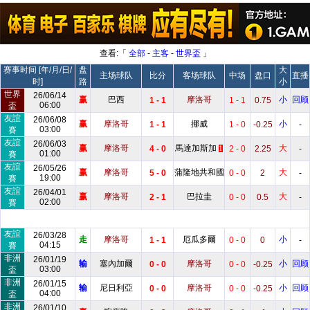
查看:「
全部
-
主客
-
世界盃
」
赛事时间 [年/月/日/
盘
大
主场球队
比分
客场球队
中场
盘口
直播
时]
路
小
世界
26/06/14
赢
巴西
摩洛哥
小
回顾
1 - 1
1 - 1
0.75
06:00
盃
友誼
26/06/08
赢
摩洛哥
挪威
小
1 - 1
1 - 0
-0.25
-
03:00
賽
友誼
26/06/03
赢
摩洛哥
馬達加斯加
大
4 - 0
2 - 0
2.25
-
1
01:00
賽
友誼
26/05/26
赢
摩洛哥
蒲隆地共和國
大
5 - 0
0 - 0
2
-
19:00
賽
友誼
26/04/01
赢
摩洛哥
巴拉圭
大
2 - 1
0 - 0
0.5
-
02:00
賽
友誼
26/03/28
走
摩洛哥
厄瓜多爾
小
1 - 1
0 - 0
0
-
04:15
賽
非洲
26/01/19
输
塞內加爾
摩洛哥
小
回顾
0 - 0
0 - 0
-0.25
03:00
盃
非洲
26/01/15
输
尼日利亞
摩洛哥
小
回顾
0 - 0
0 - 0
-0.25
04:00
盃
非洲
26/01/10