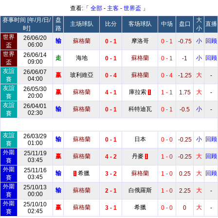
查看:「
全部
-
主客
-
世界盃
」
赛事时间 [年/月/日/
盘
大
主场球队
比分
客场球队
中场
盘口
直播
时]
路
小
世界
26/06/20
输
蘇格蘭
摩洛哥
小
回顾
0 - 1
0 - 1
-0.75
06:00
盃
世界
26/06/14
走
海地
蘇格蘭
小
回顾
0 - 1
0 - 1
-1
09:00
盃
友誼
26/06/07
赢
玻利維亞
蘇格蘭
大
0 - 4
0 - 4
-1.25
-
04:00
賽
友誼
26/05/30
赢
蘇格蘭
庫拉索
大
4 - 1
1 - 1
1.75
-
1
20:00
賽
友誼
26/04/01
输
蘇格蘭
科特迪瓦
小
0 - 1
0 - 1
-0.5
-
02:30
賽
友誼
26/03/29
输
蘇格蘭
日本
小
回顾
0 - 1
0 - 0
-0.25
01:00
賽
外圍
25/11/19
赢
蘇格蘭
丹麥
大
回顾
4 - 2
1 - 0
-0.25
1
03:45
賽
外圍
25/11/16
输
希臘
蘇格蘭
大
回顾
3 - 2
1 - 0
0.25
1
03:45
賽
外圍
25/10/13
输
蘇格蘭
白俄羅斯
大
2 - 1
1 - 0
2.25
-
00:00
賽
外圍
25/10/10
赢
蘇格蘭
希臘
大
3 - 1
0 - 0
0
-
02:45
賽