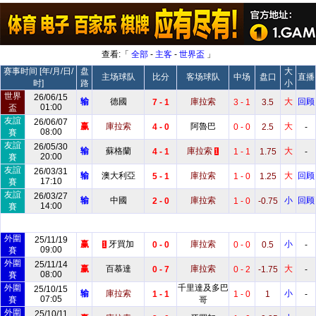
查看:「
全部
-
主客
-
世界盃
」
赛事时间 [年/月/日/
盘
大
主场球队
比分
客场球队
中场
盘口
直播
时]
路
小
世界
26/06/15
输
德國
庫拉索
大
回顾
7 - 1
3 - 1
3.5
01:00
盃
友誼
26/06/07
赢
庫拉索
阿魯巴
大
4 - 0
0 - 0
2.5
-
08:00
賽
友誼
26/05/30
输
蘇格蘭
庫拉索
大
4 - 1
1 - 1
1.75
-
1
20:00
賽
友誼
26/03/31
输
澳大利亞
庫拉索
大
回顾
5 - 1
1 - 0
1.25
17:10
賽
友誼
26/03/27
输
中國
庫拉索
小
回顾
2 - 0
1 - 0
-0.75
14:00
賽
外圍
25/11/19
赢
牙買加
庫拉索
小
0 - 0
0 - 0
0.5
-
1
09:00
賽
外圍
25/11/14
赢
百慕達
庫拉索
大
0 - 7
0 - 2
-1.75
-
08:00
賽
外圍
千里達及多巴
25/10/15
输
庫拉索
小
1 - 1
1 - 0
1
-
07:05
賽
哥
外圍
25/10/11