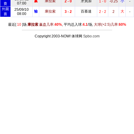
赢
庫拉索
牙買加
小
2 - 0
1 - 0
-0.25
-
07:00
賽
外圍
25/09/10
输
庫拉索
百慕達
大
3 - 2
2 - 2
2
-
08:00
賽
最近[
10
]场
庫拉索
赢盘几率:
40%
, 平均总入球:
4.1
/场,
大球
(>2.5)
几率:
60%
Copyright 2003-NOW! 体球网
Spbo.com