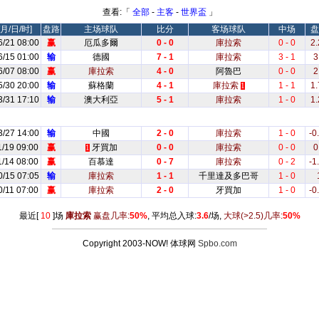
查看:「
全部
-
主客
-
世界盃
」
月/日/时]
盘路
主场球队
比分
客场球队
中场
盘
6/21 08:00
赢
厄瓜多爾
0 - 0
庫拉索
0 - 0
2.
6/15 01:00
输
德國
7 - 1
庫拉索
3 - 1
3
6/07 08:00
赢
庫拉索
4 - 0
阿魯巴
0 - 0
2
5/30 20:00
输
蘇格蘭
4 - 1
庫拉索
1 - 1
1.
1
3/31 17:10
输
澳大利亞
5 - 1
庫拉索
1 - 0
1.
3/27 14:00
输
中國
2 - 0
庫拉索
1 - 0
-0
1/19 09:00
赢
牙買加
0 - 0
庫拉索
0 - 0
0
1
1/14 08:00
赢
百慕達
0 - 7
庫拉索
0 - 2
-1
0/15 07:05
输
庫拉索
1 - 1
千里達及多巴哥
1 - 0
0/11 07:00
赢
庫拉索
2 - 0
牙買加
1 - 0
-0
最近[
10
]场
庫拉索
赢盘几率:
50%
, 平均总入球:
3.6
/场,
大球
(>2.5)
几率:
50%
Copyright 2003-NOW! 体球网
Spbo.com