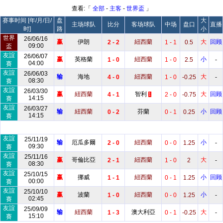
查看:「
全部
-
主客
-
世界盃
」
赛事时间 [年/月/日/
盘
大
主场球队
比分
客场球队
中场
盘口
直播
时]
路
小
世界
26/06/16
赢
伊朗
紐西蘭
大
回顾
2 - 2
1 - 1
0.5
09:00
盃
友誼
26/06/07
赢
英格蘭
紐西蘭
小
1 - 0
1 - 0
2.5
-
04:00
賽
友誼
26/06/03
输
海地
紐西蘭
大
4 - 0
1 - 0
-0.25
-
08:30
賽
友誼
26/03/30
赢
紐西蘭
智利
大
回顾
4 - 1
2 - 0
-0.75
1
14:15
賽
友誼
26/03/27
输
紐西蘭
芬蘭
小
回顾
0 - 2
0 - 1
0.25
14:15
賽
友誼
25/11/19
输
厄瓜多爾
紐西蘭
小
2 - 0
0 - 0
1.25
-
09:30
賽
友誼
25/11/16
赢
哥倫比亞
紐西蘭
大
2 - 1
1 - 0
2
-
08:30
賽
友誼
25/10/15
赢
挪威
紐西蘭
小
回顾
1 - 1
0 - 1
1.25
00:00
賽
友誼
25/10/10
赢
波蘭
紐西蘭
小
1 - 0
0 - 0
1.25
-
02:45
賽
友誼
25/09/09
输
紐西蘭
澳大利亞
大
1 - 3
0 - 1
-0.25
-
15:10
賽