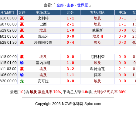
查看:「
全部
-
主客
-
世界盃
」
月/日/时]
盘路
主场球队
比分
客场球队
中场
盘
6/16 03:00
赢
比利時
1 - 1
埃及
0 - 1
6/07 06:00
赢
巴西
2 - 1
埃及
1 - 1
1.
5/29 02:00
赢
埃及
1 - 0
俄羅斯
0 - 0
0.
4/01 03:00
赢
西班牙
0 - 0
埃及
0 - 0
2.
1
3/28 01:30
赢
沙特阿拉伯
0 - 4
埃及
0 - 3
-0
1/18 00:00
赢
埃及
0 - 0
尼日利亞
0 - 0
-0
1/15 01:00
输
塞內加爾
1 - 0
埃及
0 - 0
0
1/11 03:00
赢
埃及
3 - 2
科特迪瓦
2 - 1
-0
1/06 00:00
输
埃及
1 - 1
貝寧
0 - 0
1.
2/30 00:00
走
安哥拉
0 - 0
埃及
0 - 0
最近[
10
]场
埃及
赢盘几率:
70%
, 平均总入球:
1.8
/场,
大球
(>2.5)
几率:
30%
Copyright 2003-NOW! 体球网
Spbo.com