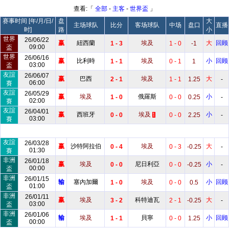
查看:「
全部
-
主客
-
世界盃
」
赛事时间 [年/月/日/
盘
大
主场球队
比分
客场球队
中场
盘口
直播
时]
路
小
世界
26/06/22
赢
紐西蘭
埃及
大
回顾
1 - 3
1 - 0
-1
09:00
盃
世界
26/06/16
赢
比利時
埃及
小
回顾
1 - 1
0 - 1
1
03:00
盃
友誼
26/06/07
赢
巴西
埃及
大
2 - 1
1 - 1
1.25
-
06:00
賽
友誼
26/05/29
赢
埃及
俄羅斯
小
1 - 0
0 - 0
0.25
-
02:00
賽
友誼
26/04/01
赢
西班牙
埃及
小
0 - 0
0 - 0
2.25
-
1
03:00
賽
友誼
26/03/28
赢
沙特阿拉伯
埃及
大
0 - 4
0 - 3
-0.25
-
01:30
賽
非洲
26/01/18
赢
埃及
尼日利亞
小
0 - 0
0 - 0
-0.25
-
00:00
盃
非洲
26/01/15
输
塞內加爾
埃及
小
回顾
1 - 0
0 - 0
0.5
01:00
盃
非洲
26/01/11
赢
埃及
科特迪瓦
大
3 - 2
2 - 1
-0.25
-
03:00
盃
非洲
26/01/06
输
埃及
貝寧
小
回顾
1 - 1
0 - 0
1.25
00:00
盃