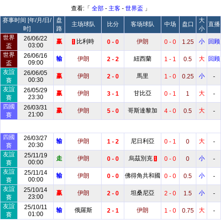
查看:「
全部
-
主客
-
世界盃
」
赛事时间 [年/月/日/
盘
大
主场球队
比分
客场球队
中场
盘口
直播
时]
路
小
世界
26/06/22
赢
比利時
伊朗
小
回顾
0 - 0
0 - 0
1.25
1
03:00
盃
世界
26/06/16
输
伊朗
紐西蘭
大
回顾
2 - 2
1 - 1
0.5
09:00
盃
友誼
26/06/05
赢
伊朗
馬里
小
2 - 0
1 - 0
0.25
-
00:30
賽
友誼
26/05/29
赢
伊朗
甘比亞
大
3 - 1
0 - 1
1
-
23:30
賽
四國
26/03/31
赢
伊朗
哥斯達黎加
大
5 - 0
4 - 0
0.5
-
21:00
賽
四國
26/03/27
输
伊朗
尼日利亞
大
1 - 2
0 - 1
0
-
20:30
賽
友誼
25/11/19
走
伊朗
烏茲別克
小
0 - 0
0 - 0
0
-
1
00:00
賽
友誼
25/11/14
输
伊朗
佛得角共和國
小
0 - 0
0 - 0
0.5
-
00:00
賽
友誼
25/10/14
赢
伊朗
坦桑尼亞
小
2 - 0
2 - 0
1.5
-
23:00
賽
友誼
25/10/11
输
俄羅斯
伊朗
大
2 - 1
1 - 0
0.75
-
01:00
賽