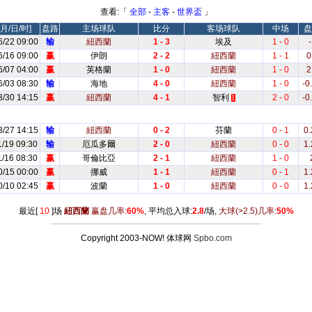
查看:「
全部
-
主客
-
世界盃
」
月/日/时]
盘路
主场球队
比分
客场球队
中场
盘
6/22 09:00
输
紐西蘭
1 - 3
埃及
1 - 0
-
6/16 09:00
赢
伊朗
2 - 2
紐西蘭
1 - 1
0
6/07 04:00
赢
英格蘭
1 - 0
紐西蘭
1 - 0
2
6/03 08:30
输
海地
4 - 0
紐西蘭
1 - 0
-0
3/30 14:15
赢
紐西蘭
4 - 1
智利
2 - 0
-0
1
3/27 14:15
输
紐西蘭
0 - 2
芬蘭
0 - 1
0.
1/19 09:30
输
厄瓜多爾
2 - 0
紐西蘭
0 - 0
1.
1/16 08:30
赢
哥倫比亞
2 - 1
紐西蘭
1 - 0
0/15 00:00
赢
挪威
1 - 1
紐西蘭
0 - 1
1.
0/10 02:45
赢
波蘭
1 - 0
紐西蘭
0 - 0
1.
最近[
10
]场
紐西蘭
赢盘几率:
60%
, 平均总入球:
2.8
/场,
大球
(>2.5)
几率:
50%
Copyright 2003-NOW! 体球网
Spbo.com