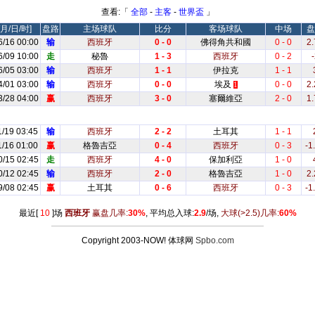
查看:「
全部
-
主客
-
世界盃
」
月/日/时]
盘路
主场球队
比分
客场球队
中场
盘
6/16 00:00
输
西班牙
0 - 0
佛得角共和國
0 - 0
2.
6/09 10:00
走
秘魯
1 - 3
西班牙
0 - 2
-
6/05 03:00
输
西班牙
1 - 1
伊拉克
1 - 1
4/01 03:00
输
西班牙
0 - 0
埃及
0 - 0
2.
1
3/28 04:00
赢
西班牙
3 - 0
塞爾維亞
2 - 0
1.
1/19 03:45
输
西班牙
2 - 2
土耳其
1 - 1
1/16 01:00
赢
格魯吉亞
0 - 4
西班牙
0 - 3
-1
0/15 02:45
走
西班牙
4 - 0
保加利亞
1 - 0
0/12 02:45
输
西班牙
2 - 0
格魯吉亞
1 - 0
2.
9/08 02:45
赢
土耳其
0 - 6
西班牙
0 - 3
-1
最近[
10
]场
西班牙
赢盘几率:
30%
, 平均总入球:
2.9
/场,
大球
(>2.5)
几率:
60%
Copyright 2003-NOW! 体球网
Spbo.com