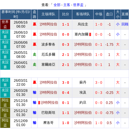
查看:「
全部
-
主客
-
世界盃
」
赛事时间 [年/月/日/
盘
大
主场球队
比分
客场球队
中场
盘口
直播
时]
路
小
世界
26/06/16
赢
沙特阿拉伯
烏拉圭
小
回顾
1 - 1
1 - 0
-1
06:00
盃
友誼
26/06/10
赢
沙特阿拉伯
塞內加爾
小
0 - 0
0 - 0
-1
-
1
07:00
賽
友誼
26/06/06
赢
波多黎各
沙特阿拉伯
大
0 - 3
0 - 1
-1.75
-
07:00
賽
友誼
26/05/31
走
厄瓜多爾
沙特阿拉伯
大
2 - 1
1 - 0
1
-
08:00
賽
友誼
26/04/01
走
塞爾維亞
沙特阿拉伯
大
2 - 1
0 - 1
1
-
00:00
賽
友誼
26/03/31
赢
沙特阿拉伯
蘇丹
大
3 - 0
3 - 0
-
22:00
賽
友誼
26/03/28
输
沙特阿拉伯
埃及
大
0 - 4
0 - 3
-0.25
-
01:30
賽
阿拉
25/12/16
输
沙特阿拉伯
約旦
小
0 - 1
0 - 0
0.25
-
1
01:30
盃
阿拉
25/12/12
输
巴勒斯坦
沙特阿拉伯
小
1 - 1
0 - 0
-0.75
-
01:30
盃
阿拉
25/12/09
输
摩洛哥
沙特阿拉伯
小
1 - 0
1 - 0
0.5
-
01:00
盃