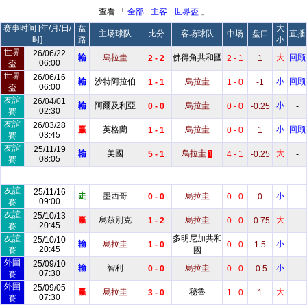
查看:「
全部
-
主客
-
世界盃
」
赛事时间 [年/月/日/
盘
大
主场球队
比分
客场球队
中场
盘口
直播
时]
路
小
世界
26/06/22
输
烏拉圭
佛得角共和國
大
回顾
2 - 2
2 - 1
1
06:00
盃
世界
26/06/16
输
沙特阿拉伯
烏拉圭
小
回顾
1 - 1
1 - 0
-1
06:00
盃
友誼
26/04/01
输
阿爾及利亞
烏拉圭
小
0 - 0
0 - 0
-0.25
-
02:30
賽
友誼
26/03/28
赢
英格蘭
烏拉圭
小
回顾
1 - 1
0 - 0
1
03:45
賽
友誼
25/11/19
输
美國
烏拉圭
大
5 - 1
4 - 1
-0.25
-
1
08:05
賽
友誼
25/11/16
走
墨西哥
烏拉圭
小
0 - 0
0 - 0
0
-
09:00
賽
友誼
25/10/13
赢
烏茲別克
烏拉圭
大
1 - 2
0 - 0
-0.75
-
20:45
賽
友誼
多明尼加共和
25/10/10
输
烏拉圭
小
1 - 0
0 - 0
1.5
-
20:45
賽
國
外圍
25/09/10
输
智利
烏拉圭
小
0 - 0
0 - 0
-0.5
-
07:30
賽
外圍
25/09/05
赢
烏拉圭
秘魯
大
3 - 0
1 - 0
1
-
07:30
賽