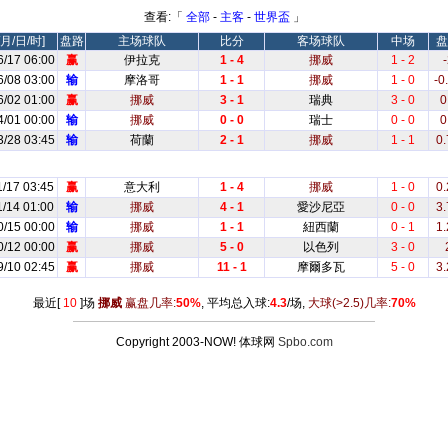
查看:「
全部
-
主客
-
世界盃
」
月/日/时]
盘路
主场球队
比分
客场球队
中场
盘
6/17 06:00
赢
伊拉克
1 - 4
挪威
1 - 2
-
6/08 03:00
输
摩洛哥
1 - 1
挪威
1 - 0
-0
6/02 01:00
赢
挪威
3 - 1
瑞典
3 - 0
0
4/01 00:00
输
挪威
0 - 0
瑞士
0 - 0
0
3/28 03:45
输
荷蘭
2 - 1
挪威
1 - 1
0.
1/17 03:45
赢
意大利
1 - 4
挪威
1 - 0
0.
1/14 01:00
输
挪威
4 - 1
愛沙尼亞
0 - 0
3.
0/15 00:00
输
挪威
1 - 1
紐西蘭
0 - 1
1.
0/12 00:00
赢
挪威
5 - 0
以色列
3 - 0
9/10 02:45
赢
挪威
11 - 1
摩爾多瓦
5 - 0
3.
最近[
10
]场
挪威
赢盘几率:
50%
, 平均总入球:
4.3
/场,
大球
(>2.5)
几率:
70%
Copyright 2003-NOW! 体球网
Spbo.com