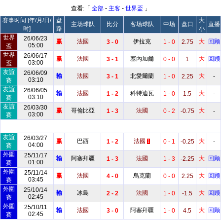
查看:「
全部
-
主客
-
世界盃
」
赛事时间 [年/月/日/
盘
大
主场球队
比分
客场球队
中场
盘口
直播
时]
路
小
世界
26/06/23
赢
法國
伊拉克
大
回顾
3 - 0
1 - 0
2.75
05:00
盃
世界
26/06/17
赢
法國
塞內加爾
大
回顾
3 - 1
0 - 0
1
03:00
盃
友誼
26/06/09
输
法國
北愛爾蘭
大
3 - 1
1 - 0
2.25
-
03:10
賽
友誼
26/06/05
输
法國
科特迪瓦
大
1 - 2
1 - 0
1.5
-
03:10
賽
友誼
26/03/30
赢
哥倫比亞
法國
大
1 - 3
0 - 2
-0.75
-
03:00
賽
友誼
26/03/27
赢
巴西
法國
大
1 - 2
0 - 1
-0.25
-
1
04:00
賽
外圍
25/11/17
输
阿塞拜疆
法國
大
回顾
1 - 3
1 - 3
-2.25
01:00
賽
外圍
25/11/14
赢
法國
烏克蘭
大
回顾
4 - 0
0 - 0
2.25
03:45
賽
外圍
25/10/14
输
冰島
法國
大
回顾
2 - 2
1 - 0
-1.5
02:45
賽
外圍
25/10/11
输
法國
阿塞拜疆
大
回顾
3 - 0
1 - 0
4.5
02:45
賽