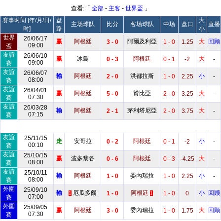
查看:「
全部
-
主客
-
世界盃
」
赛事时间 [年/月/日/
盘
大
主场球队
比分
客场球队
中场
盘口
直播
时]
路
小
世界
26/06/17
赢
阿根廷
阿爾及利亞
大
回顾
3 - 0
1 - 0
1.25
09:00
盃
友誼
26/06/10
赢
冰島
阿根廷
大
0 - 3
0 - 1
-2
-
09:00
賽
友誼
26/06/07
输
阿根廷
洪都拉斯
小
2 - 0
1 - 0
2.25
-
08:00
賽
友誼
26/04/01
赢
阿根廷
贊比亞
大
5 - 0
2 - 0
3.25
-
07:30
賽
友誼
26/03/28
输
阿根廷
茅利塔尼亞
大
2 - 1
2 - 0
3.75
-
07:15
賽
友誼
25/11/15
走
安哥拉
阿根廷
小
0 - 2
0 - 1
-2
-
00:10
賽
友誼
25/10/15
赢
波多黎各
阿根廷
大
0 - 6
0 - 3
-4.25
-
08:00
賽
友誼
25/10/11
输
阿根廷
委內瑞拉
小
1 - 0
1 - 0
2.25
-
08:00
賽
外圍
25/09/10
输
厄瓜多爾
阿根廷
小
回顾
1 - 0
1 - 0
0
1
1
07:00
賽
外圍
25/09/05
赢
阿根廷
委內瑞拉
大
回顾
3 - 0
1 - 0
1.75
07:30
賽