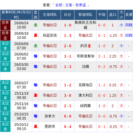
查看:「
全部
-
主客
-
世界盃
」
赛事时间 [年/月/日/
盘
大
主场球队
比分
客场球队
中场
盘口
直播
时]
路
小
世界
剛果民主共和
26/06/24
走
哥倫比亞
小
回顾
1 - 0
0 - 0
1
10:00
盃
國
世界
26/06/18
赢
烏茲別克
哥倫比亞
大
回顾
1 - 3
0 - 1
-1.25
10:00
盃
友誼
26/06/08
走
哥倫比亞
約旦
小
2 - 0
1 - 0
2
-
1
07:00
賽
友誼
26/06/02
输
哥倫比亞
哥斯達黎加
大
3 - 1
2 - 1
2.25
-
07:00
賽
友誼
26/03/30
输
哥倫比亞
法國
大
1 - 3
0 - 2
-0.75
-
03:00
賽
友誼
26/03/27
输
哥倫比亞
克羅地亞
大
1 - 2
1 - 2
0.25
-
07:30
賽
友誼
25/11/19
赢
哥倫比亞
澳大利亞
大
3 - 0
0 - 0
1.25
-
09:30
賽
友誼
25/11/16
输
哥倫比亞
紐西蘭
大
2 - 1
1 - 0
2
-
08:30
賽
友誼
25/10/15
输
加拿大
哥倫比亞
小
0 - 0
0 - 0
-0.75
-
08:35
賽
友誼
25/10/12
赢
墨西哥
哥倫比亞
大
0 - 4
0 - 1
-0.25
-
09:10
賽