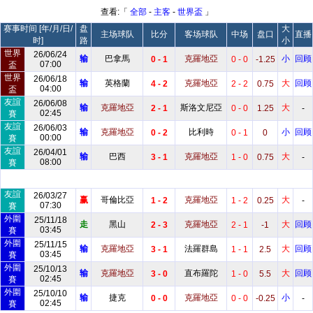
查看:「
全部
-
主客
-
世界盃
」
赛事时间 [年/月/日/
盘
大
主场球队
比分
客场球队
中场
盘口
直播
时]
路
小
世界
26/06/24
输
巴拿馬
克羅地亞
小
回顾
0 - 1
0 - 0
-1.25
07:00
盃
世界
26/06/18
输
英格蘭
克羅地亞
大
回顾
4 - 2
2 - 2
0.75
04:00
盃
友誼
26/06/08
输
克羅地亞
斯洛文尼亞
大
2 - 1
0 - 0
1.25
-
02:45
賽
友誼
26/06/03
输
克羅地亞
比利時
小
回顾
0 - 2
0 - 1
0
00:00
賽
友誼
26/04/01
输
巴西
克羅地亞
大
3 - 1
1 - 0
0.75
-
08:00
賽
友誼
26/03/27
赢
哥倫比亞
克羅地亞
大
1 - 2
1 - 2
0.25
-
07:30
賽
外圍
25/11/18
走
黑山
克羅地亞
大
回顾
2 - 3
2 - 1
-1
03:45
賽
外圍
25/11/15
输
克羅地亞
法羅群島
大
回顾
3 - 1
1 - 1
2.5
03:45
賽
外圍
25/10/13
输
克羅地亞
直布羅陀
大
回顾
3 - 0
1 - 0
5.5
02:45
賽
外圍
25/10/10
输
捷克
克羅地亞
小
0 - 0
0 - 0
-0.25
-
02:45
賽