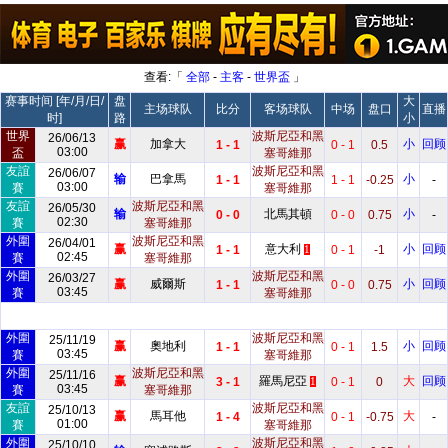
查看:「
全部
-
主客
-
世界盃
」
赛事时间 [年/月/日/
盘
大
主场球队
比分
客场球队
中场
盘口
直播
时]
路
小
世界
波斯尼亞和黑
26/06/13
赢
加拿大
小
回顾
1 - 1
0 - 1
0.5
03:00
盃
塞哥維那
友誼
波斯尼亞和黑
26/06/07
输
巴拿馬
小
1 - 1
1 - 1
-0.25
-
03:00
賽
塞哥維那
友誼
波斯尼亞和黑
26/05/30
输
北馬其頓
小
0 - 0
0 - 0
0.75
-
02:30
賽
塞哥維那
外圍
波斯尼亞和黑
26/04/01
赢
意大利
小
回顾
1 - 1
0 - 1
-1
1
02:45
賽
塞哥維那
外圍
波斯尼亞和黑
26/03/27
赢
威爾斯
小
回顾
1 - 1
0 - 0
0.75
03:45
賽
塞哥維那
外圍
波斯尼亞和黑
25/11/19
赢
奧地利
小
回顾
1 - 1
0 - 1
1.5
03:45
賽
塞哥維那
外圍
波斯尼亞和黑
25/11/16
赢
羅馬尼亞
大
回顾
3 - 1
0 - 1
0
1
03:45
賽
塞哥維那
友誼
波斯尼亞和黑
25/10/13
赢
馬耳他
大
1 - 4
0 - 1
-0.75
-
01:00
賽
塞哥維那
外圍
波斯尼亞和黑
25/10/10