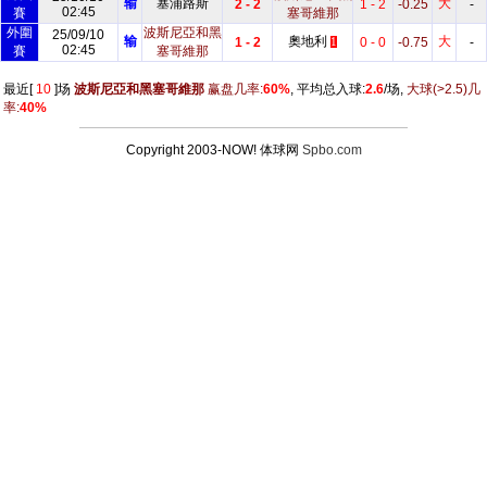
输
塞浦路斯
大
2 - 2
1 - 2
-0.25
-
02:45
賽
塞哥維那
外圍
波斯尼亞和黑
25/09/10
输
奧地利
大
1 - 2
0 - 0
-0.75
-
1
02:45
賽
塞哥維那
最近[
10
]场
波斯尼亞和黑塞哥維那
赢盘几率:
60%
, 平均总入球:
2.6
/场,
大球
(>2.5)
几
率:
40%
Copyright 2003-NOW! 体球网
Spbo.com