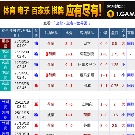
查看:「
全部
-
主客
-
世界盃
」
赛事时间 [年/月/日/
盘
大
主场球队
比分
客场球队
中场
盘口
直播
时]
路
小
世界
26/06/15
输
荷蘭
日本
大
回顾
2 - 2
0 - 0
0.5
04:00
盃
友誼
26/06/09
输
荷蘭
烏茲別克
大
2 - 1
1 - 0
1.75
-
1
02:45
賽
友誼
26/06/04
输
荷蘭
阿爾及利亞
小
0 - 1
0 - 0
1.25
-
02:45
賽
友誼
26/04/01
输
荷蘭
厄瓜多爾
小
回顾
1 - 1
1 - 1
1
1
02:45
賽
友誼
26/03/28
赢
荷蘭
挪威
大
回顾
2 - 1
1 - 1
0.75
03:45
賽
外圍
25/11/18
赢
荷蘭
立陶宛
大
回顾
4 - 0
1 - 0
3
03:45
賽
外圍
25/11/15
输
波蘭
荷蘭
小
回顾
1 - 1
1 - 0
-0.5
03:45
賽
外圍
25/10/13
赢
荷蘭
芬蘭
大
回顾
4 - 0
3 - 0
2.5
00:00
賽
外圍
25/10/10