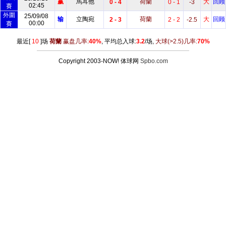
赢
馬耳他
荷蘭
大
回顾
0 - 4
0 - 1
-3
02:45
賽
外圍
25/09/08
输
立陶宛
荷蘭
大
回顾
2 - 3
2 - 2
-2.5
00:00
賽
最近[
10
]场
荷蘭
赢盘几率:
40%
, 平均总入球:
3.2
/场,
大球
(>2.5)
几率:
70%
Copyright 2003-NOW! 体球网
Spbo.com