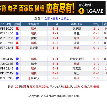
查看:「
全部
-
主客
-
世界盃
」
月/日/时]
盘路
主场球队
比分
客场球队
中场
盘
6/15 10:00
赢
瑞典
5 - 1
突尼斯
2 - 1
0
6/05 01:00
输
瑞典
2 - 2
希臘
0 - 1
0.
6/02 01:00
输
挪威
3 - 1
瑞典
3 - 0
0
4/01 02:45
赢
瑞典
3 - 2
波蘭
2 - 1
0.
3/27 03:45
赢
烏克蘭
1 - 3
瑞典
0 - 1
-0
1/19 03:45
输
瑞典
1 - 1
斯洛文尼亞
0 - 0
0.
1/16 03:45
输
瑞士
4 - 1
瑞典
1 - 1
0/14 02:45
输
瑞典
0 - 1
科索沃
0 - 1
1
0/11 02:45
输
瑞典
0 - 2
瑞士
0 - 0
9/09 02:45
输
科索沃
2 - 0
瑞典
2 - 0
-
1
最近[
10
]场
瑞典
赢盘几率:
30%
, 平均总入球:
3.5
/场,
大球
(>2.5)
几率:
60%
Copyright 2003-NOW! 体球网
Spbo.com