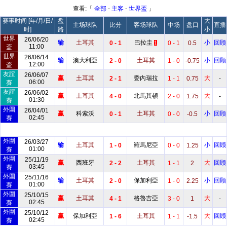
查看:「
全部
-
主客
-
世界盃
」
赛事时间 [年/月/日/
盘
大
主场球队
比分
客场球队
中场
盘口
直播
时]
路
小
世界
26/06/20
输
土耳其
巴拉圭
小
回顾
0 - 1
0 - 1
0.5
1
11:00
盃
世界
26/06/14
输
澳大利亞
土耳其
小
回顾
2 - 0
1 - 0
-0.75
12:00
盃
友誼
26/06/07
赢
土耳其
委內瑞拉
大
2 - 1
1 - 1
0.75
-
06:00
賽
友誼
26/06/02
赢
土耳其
北馬其頓
大
4 - 0
2 - 0
1.75
-
01:30
賽
外圍
26/04/01
赢
科索沃
土耳其
小
回顾
0 - 1
0 - 0
-0.5
02:45
賽
外圍
26/03/27
输
土耳其
羅馬尼亞
小
回顾
1 - 0
0 - 0
1.25
01:00
賽
外圍
25/11/19
赢
西班牙
土耳其
大
回顾
2 - 2
1 - 1
2
03:45
賽
外圍
25/11/16
输
土耳其
保加利亞
小
回顾
2 - 0
1 - 0
2.25
01:00
賽
外圍
25/10/15
赢
土耳其
格魯吉亞
大
4 - 1
3 - 0
1
-
02:45
賽
外圍
25/10/12
赢
保加利亞
土耳其
大
回顾
1 - 6
1 - 1
-1.5
02:45
賽