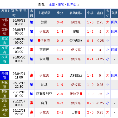
查看:「
全部
-
主客
-
世界盃
」
赛事时间 [年/月/日/
盘
大
主场球队
比分
客场球队
中场
盘口
直播
时]
路
小
世界
26/06/23
输
法國
伊拉克
大
回顾
3 - 0
1 - 0
2.75
05:00
盃
世界
26/06/17
输
伊拉克
挪威
大
回顾
1 - 4
1 - 2
-2
06:00
盃
友誼
26/06/10
输
伊拉克
委內瑞拉
小
0 - 2
0 - 1
-0.25
-
1
09:00
賽
友誼
26/06/05
赢
西班牙
伊拉克
小
回顾
1 - 1
1 - 1
3
03:00
賽
友誼
26/05/30
输
安道爾
伊拉克
小
0 - 1
0 - 1
-1.25
-
00:00
賽
外圍
26/04/01
赢
伊拉克
玻利維亞
大
回顾
2 - 1
1 - 1
0
11:00
賽
阿拉
25/12/12
输
約旦
伊拉克
小
1 - 0
1 - 0
0.25
-
22:30
盃
阿拉
25/12/10
输
阿爾及利亞
伊拉克
小
2 - 0
1 - 0
0.5
-
1
01:00
盃
阿拉
25/12/07
赢
蘇丹
伊拉克
小
0 - 2
0 - 0
-0.25
-
00:00
盃
阿拉
25/12/03
赢
伊拉克
巴林
大
2 - 1
2 - 0
0.25
-
1
22:30
盃