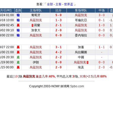
查看:「
全部
-
主客
-
世界盃
」
月/日/时]
盘路
主场球队
比分
客场球队
中场
盘
6/24 01:00
输
葡萄牙
5 - 0
烏茲別克
3 - 0
6/18 10:00
输
烏茲別克
1 - 3
哥倫比亞
0 - 1
-1
6/09 02:45
赢
荷蘭
2 - 1
烏茲別克
1 - 0
1.
1
6/02 09:10
输
加拿大
2 - 0
烏茲別克
0 - 0
0.
3/30 22:00
输
烏茲別克
0 - 0
委內瑞拉
0 - 0
0.
3/27 22:00
赢
烏茲別克
3 - 1
加蓬
1 - 1
0.
1/30 21:00
赢
烏茲別克
4 - 2
烏拉爾圖
-
1/26 20:30
走
烏茲別克
2 - 2
中國
-
1/19 00:00
走
伊朗
0 - 0
烏茲別克
0 - 0
1
1/15 00:00
赢
烏茲別克
2 - 0
埃及
2 - 0
-0
最近[
10
]场
烏茲別克
赢盘几率:
40%
, 平均总入球:
3
/场,
大球
(>2.5)
几率:
60%
Copyright 2003-NOW! 体球网
Spbo.com