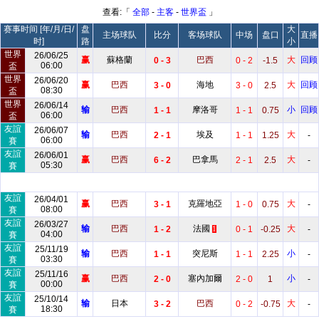
查看:「
全部
-
主客
-
世界盃
」
赛事时间 [年/月/日/
盘
大
主场球队
比分
客场球队
中场
盘口
直播
时]
路
小
世界
26/06/25
赢
蘇格蘭
巴西
大
回顾
0 - 3
0 - 2
-1.5
06:00
盃
世界
26/06/20
赢
巴西
海地
大
回顾
3 - 0
3 - 0
2.5
08:30
盃
世界
26/06/14
输
巴西
摩洛哥
小
回顾
1 - 1
1 - 1
0.75
06:00
盃
友誼
26/06/07
输
巴西
埃及
大
2 - 1
1 - 1
1.25
-
06:00
賽
友誼
26/06/01
赢
巴西
巴拿馬
大
6 - 2
2 - 1
2.5
-
05:30
賽
友誼
26/04/01
赢
巴西
克羅地亞
大
3 - 1
1 - 0
0.75
-
08:00
賽
友誼
26/03/27
输
巴西
法國
大
1 - 2
0 - 1
-0.25
-
1
04:00
賽
友誼
25/11/19
输
巴西
突尼斯
小
1 - 1
1 - 1
2.25
-
03:30
賽
友誼
25/11/16
赢
巴西
塞內加爾
小
2 - 0
2 - 0
1
-
00:00
賽
友誼
25/10/14
输
日本
巴西
大
3 - 2
0 - 2
-0.75
-
18:30
賽