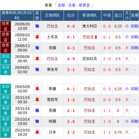
查看:「
全部
-
主客
-
世界盃
」
赛事时间 [年/月/日/
盘
大
主场球队
比分
客场球队
中场
盘口
直播
时]
路
小
世界
26/06/26
输
巴拉圭
澳大利亞
小
回顾
0 - 0
0 - 0
0.25
10:00
盃
世界
26/06/20
赢
土耳其
巴拉圭
小
回顾
0 - 1
0 - 1
0.5
1
11:00
盃
世界
26/06/13
输
美國
巴拉圭
大
回顾
4 - 1
3 - 0
0.5
09:00
盃
友誼
26/06/06
赢
巴拉圭
尼加拉瓜
大
4 - 0
2 - 0
2.5
-
06:45
賽
友誼
26/04/01
输
摩洛哥
巴拉圭
大
2 - 1
0 - 0
0.5
-
02:00
賽
友誼
26/03/28
赢
希臘
巴拉圭
小
回顾
0 - 1
0 - 0
0.25
03:00
賽
友誼
25/11/19
赢
墨西哥
巴拉圭
大
1 - 2
0 - 0
0.5
-
09:30
賽
友誼
25/11/16
输
美國
巴拉圭
大
2 - 1
1 - 1
0
-
06:05
賽
友誼
25/10/14
输
韓國
巴拉圭
小
回顾
2 - 0
1 - 0
0
19:00
賽
友誼
25/10/10
赢
日本
巴拉圭
大
2 - 2
1 - 1
0.75
-
18:20
賽