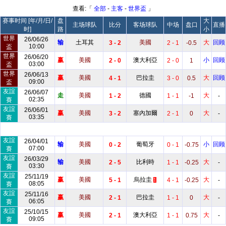
查看:「
全部
-
主客
-
世界盃
」
赛事时间 [年/月/日/
盘
大
主场球队
比分
客场球队
中场
盘口
直播
时]
路
小
世界
26/06/26
输
土耳其
美國
大
回顾
3 - 2
2 - 1
-0.5
10:00
盃
世界
26/06/20
赢
美國
澳大利亞
小
回顾
2 - 0
2 - 0
1
03:00
盃
世界
26/06/13
赢
美國
巴拉圭
大
回顾
4 - 1
3 - 0
0.5
09:00
盃
友誼
26/06/07
走
美國
德國
大
1 - 2
1 - 1
-1
-
02:35
賽
友誼
26/06/01
赢
美國
塞內加爾
大
3 - 2
2 - 1
0
-
03:35
賽
友誼
26/04/01
输
美國
葡萄牙
小
回顾
0 - 2
0 - 1
-0.75
07:00
賽
友誼
26/03/29
输
美國
比利時
大
2 - 5
1 - 1
-0.25
-
03:30
賽
友誼
25/11/19
赢
美國
烏拉圭
大
5 - 1
4 - 1
-0.25
-
1
08:05
賽
友誼
25/11/16
赢
美國
巴拉圭
大
2 - 1
1 - 1
0
-
06:05
賽
友誼
25/10/15
赢
美國
澳大利亞
大
2 - 1
1 - 1
0.75
-
09:05
賽