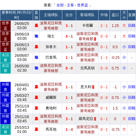
查看:「
全部
-
主客
-
世界盃
」
赛事时间 [年/月/日/
盘
大
主场球队
比分
客场球队
中场
盘口
直播
时]
路
小
世界
波斯尼亞和黑
26/06/25
赢
卡塔爾
大
回顾
3 - 1
2 - 1
1.25
03:00
盃
塞哥維那
世界
波斯尼亞和黑
26/06/19
输
瑞士
大
回顾
4 - 1
0 - 0
1
03:00
盃
塞哥維那
1
世界
波斯尼亞和黑
26/06/13
赢
加拿大
小
回顾
1 - 1
0 - 1
0.5
03:00
盃
塞哥維那
友誼
波斯尼亞和黑
26/06/07
输
巴拿馬
小
1 - 1
1 - 1
-0.25
-
03:00
賽
塞哥維那
友誼
波斯尼亞和黑
26/05/30
输
北馬其頓
小
0 - 0
0 - 0
0.75
-
02:30
賽
塞哥維那
外圍
波斯尼亞和黑
26/04/01
赢
意大利
小
回顾
1 - 1
0 - 1
-1
1
02:45
賽
塞哥維那
外圍
波斯尼亞和黑
26/03/27
赢
威爾斯
小
回顾
1 - 1
0 - 0
0.75
03:45
賽
塞哥維那
外圍
波斯尼亞和黑
25/11/19
赢
奧地利
小
回顾
1 - 1
0 - 1
1.5
03:45
賽
塞哥維那
外圍
波斯尼亞和黑
25/11/16
赢
羅馬尼亞
大
回顾
3 - 1
0 - 1
0
1
03:45
賽
塞哥維那
友誼
波斯尼亞和黑
25/10/13
赢
馬耳他
大
1 - 4
0 - 1
-0.75
-
01:00
賽
塞哥維那