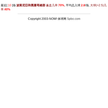
最近[
10
]场
波斯尼亞和黑塞哥維那
赢盘几率:
70%
, 平均总入球:
2.8
/场,
大球
(>2.5)
几
率:
40%
Copyright 2003-NOW! 体球网
Spbo.com