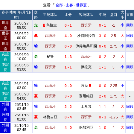
查看:「
全部
-
主客
-
世界盃
」
赛事时间 [年/月/日/
盘
大
主场球队
比分
客场球队
中场
盘口
直播
时]
路
小
世界
26/06/27
走
烏拉圭
西班牙
小
回顾
0 - 1
0 - 1
-1
1
08:00
盃
世界
26/06/22
赢
西班牙
沙特阿拉伯
大
回顾
4 - 0
3 - 0
2.5
00:00
盃
世界
26/06/16
输
西班牙
佛得角共和國
小
回顾
0 - 0
0 - 0
2.75
00:00
盃
友誼
26/06/09
走
秘魯
西班牙
大
1 - 3
0 - 2
-2
-
10:00
賽
友誼
26/06/05
输
西班牙
伊拉克
小
回顾
1 - 1
1 - 1
3
03:00
賽
友誼
26/04/01
输
西班牙
埃及
小
0 - 0
0 - 0
2.25
-
1
03:00
賽
友誼
26/03/28
赢
西班牙
塞爾維亞
大
3 - 0
2 - 0
1.75
-
04:00
賽
外圍
25/11/19
输
西班牙
土耳其
大
回顾
2 - 2
1 - 1
2
03:45
賽
外圍
25/11/16
赢
格魯吉亞
西班牙
大
回顾
0 - 4
0 - 3
-1.75
01:00
賽
外圍
25/10/15
走
西班牙
保加利亞
大
回顾
4 - 0
1 - 0
4
02:45
賽