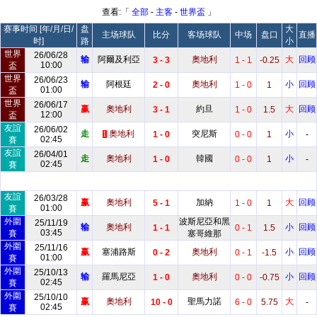
查看:「
全部
-
主客
-
世界盃
」
赛事时间 [年/月/日/
盘
大
主场球队
比分
客场球队
中场
盘口
直播
时]
路
小
世界
26/06/28
输
阿爾及利亞
奧地利
大
回顾
3 - 3
1 - 1
-0.25
10:00
盃
世界
26/06/23
输
阿根廷
奧地利
小
回顾
2 - 0
1 - 0
1
01:00
盃
世界
26/06/17
赢
奧地利
約旦
大
回顾
3 - 1
1 - 0
1.5
12:00
盃
友誼
26/06/02
走
奧地利
突尼斯
小
1 - 0
0 - 0
1
-
1
02:45
賽
友誼
26/04/01
走
奧地利
韓國
小
1 - 0
0 - 0
1
-
02:45
賽
友誼
26/03/28
赢
奧地利
加納
大
回顾
5 - 1
1 - 0
1
01:00
賽
外圍
波斯尼亞和黑
25/11/19
输
奧地利
小
回顾
1 - 1
0 - 1
1.5
03:45
賽
塞哥維那
外圍
25/11/16
赢
塞浦路斯
奧地利
小
回顾
0 - 2
0 - 1
-1.5
01:00
賽
外圍
25/10/13
输
羅馬尼亞
奧地利
小
回顾
1 - 0
0 - 0
-0.75
02:45
賽
外圍
25/10/10
赢
奧地利
聖馬力諾
大
10 - 0
6 - 0
5.75
-
02:45
賽