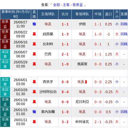
查看:「
全部
-
主客
-
世界盃
」
赛事时间 [年/月/日/
盘
大
主场球队
比分
客场球队
中场
盘口
直播
时]
路
小
世界
26/06/27
输
埃及
伊朗
小
回顾
1 - 1
1 - 1
0.25
11:00
盃
世界
26/06/22
赢
紐西蘭
埃及
大
回顾
1 - 3
1 - 0
-1
09:00
盃
世界
26/06/16
赢
比利時
埃及
小
回顾
1 - 1
0 - 1
1
03:00
盃
友誼
26/06/07
赢
巴西
埃及
大
2 - 1
1 - 1
1.25
-
06:00
賽
友誼
26/05/29
赢
埃及
俄羅斯
小
1 - 0
0 - 0
0.25
-
02:00
賽
友誼
26/04/01
赢
西班牙
埃及
小
0 - 0
0 - 0
2.25
-
1
03:00
賽
友誼
26/03/28
赢
沙特阿拉伯
埃及
大
0 - 4
0 - 3
-0.25
-
01:30
賽
非洲
26/01/18
赢
埃及
尼日利亞
小
0 - 0
0 - 0
-0.25
-
00:00
盃
非洲
26/01/15
输
塞內加爾
埃及
小
回顾
1 - 0
0 - 0
0.5
01:00
盃
非洲
26/01/11
赢
埃及
科特迪瓦
大
3 - 2
2 - 1
-0.25
-
03:00
盃