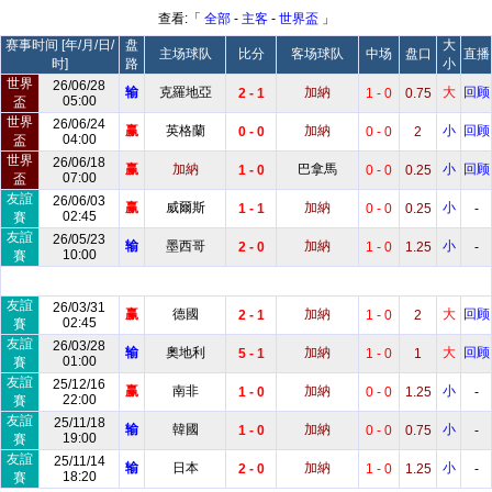
查看:「
全部
-
主客
-
世界盃
」
赛事时间 [年/月/日/
盘
大
主场球队
比分
客场球队
中场
盘口
直播
时]
路
小
世界
26/06/28
输
克羅地亞
加納
大
回顾
2 - 1
1 - 0
0.75
05:00
盃
世界
26/06/24
赢
英格蘭
加納
小
回顾
0 - 0
0 - 0
2
04:00
盃
世界
26/06/18
赢
加納
巴拿馬
小
回顾
1 - 0
0 - 0
0.25
07:00
盃
友誼
26/06/03
赢
威爾斯
加納
小
1 - 1
0 - 0
0.25
-
02:45
賽
友誼
26/05/23
输
墨西哥
加納
小
2 - 0
1 - 0
1.25
-
10:00
賽
友誼
26/03/31
赢
德國
加納
大
回顾
2 - 1
1 - 0
2
02:45
賽
友誼
26/03/28
输
奧地利
加納
大
回顾
5 - 1
1 - 0
1
01:00
賽
友誼
25/12/16
赢
南非
加納
小
1 - 0
0 - 0
1.25
-
22:00
賽
友誼
25/11/18
输
韓國
加納
小
1 - 0
0 - 0
0.75
-
19:00
賽
友誼
25/11/14
输
日本
加納
小
2 - 0
1 - 0
1.25
-
18:20
賽