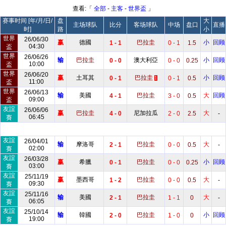
查看:「
全部
-
主客
-
世界盃
」
赛事时间 [年/月/日/
盘
大
主场球队
比分
客场球队
中场
盘口
直播
时]
路
小
世界
26/06/30
赢
德國
巴拉圭
小
回顾
1 - 1
0 - 1
1.5
04:30
盃
世界
26/06/26
输
巴拉圭
澳大利亞
小
回顾
0 - 0
0 - 0
0.25
10:00
盃
世界
26/06/20
赢
土耳其
巴拉圭
小
回顾
0 - 1
0 - 1
0.5
1
11:00
盃
世界
26/06/13
输
美國
巴拉圭
大
回顾
4 - 1
3 - 0
0.5
09:00
盃
友誼
26/06/06
赢
巴拉圭
尼加拉瓜
大
4 - 0
2 - 0
2.5
-
06:45
賽
友誼
26/04/01
输
摩洛哥
巴拉圭
大
2 - 1
0 - 0
0.5
-
02:00
賽
友誼
26/03/28
赢
希臘
巴拉圭
小
回顾
0 - 1
0 - 0
0.25
03:00
賽
友誼
25/11/19
赢
墨西哥
巴拉圭
大
1 - 2
0 - 0
0.5
-
09:30
賽
友誼
25/11/16
输
美國
巴拉圭
大
2 - 1
1 - 1
0
-
06:05
賽
友誼
25/10/14
输
韓國
巴拉圭
小
回顾
2 - 0
1 - 0
0
19:00
賽