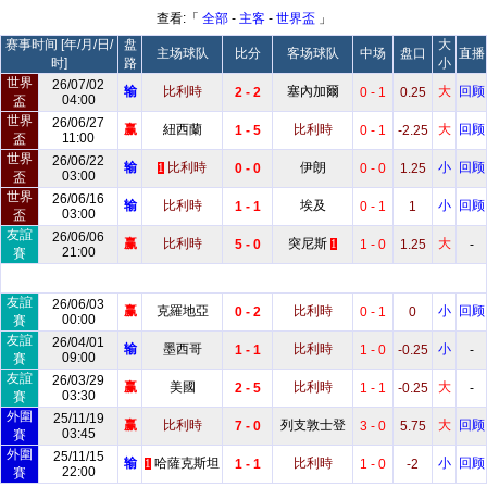
查看:「
全部
-
主客
-
世界盃
」
赛事时间 [年/月/日/
盘
大
主场球队
比分
客场球队
中场
盘口
直播
时]
路
小
世界
26/07/02
输
比利時
塞內加爾
大
回顾
2 - 2
0 - 1
0.25
04:00
盃
世界
26/06/27
赢
紐西蘭
比利時
大
回顾
1 - 5
0 - 1
-2.25
11:00
盃
世界
26/06/22
输
比利時
伊朗
小
回顾
0 - 0
0 - 0
1.25
1
03:00
盃
世界
26/06/16
输
比利時
埃及
小
回顾
1 - 1
0 - 1
1
03:00
盃
友誼
26/06/06
赢
比利時
突尼斯
大
5 - 0
1 - 0
1.25
-
1
21:00
賽
友誼
26/06/03
赢
克羅地亞
比利時
小
回顾
0 - 2
0 - 1
0
00:00
賽
友誼
26/04/01
输
墨西哥
比利時
小
1 - 1
1 - 0
-0.25
-
09:00
賽
友誼
26/03/29
赢
美國
比利時
大
2 - 5
1 - 1
-0.25
-
03:30
賽
外圍
25/11/19
赢
比利時
列支敦士登
大
回顾
7 - 0
3 - 0
5.75
03:45
賽
外圍
25/11/15
输
哈薩克斯坦
比利時
小
回顾
1 - 1
1 - 0
-2
1
22:00
賽