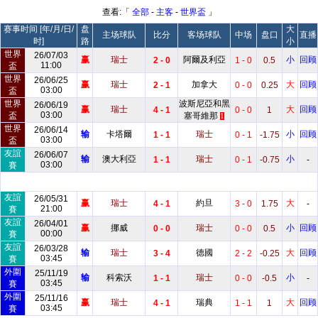
查看:「
全部
-
主客
-
世界盃
」
赛事时间 [年/月/日/
盘
大
主场球队
比分
客场球队
中场
盘口
直播
时]
路
小
世界
26/07/03
赢
瑞士
阿爾及利亞
小
回顾
2 - 0
1 - 0
0.5
11:00
盃
世界
26/06/25
赢
瑞士
加拿大
大
回顾
2 - 1
0 - 0
0.25
03:00
盃
世界
波斯尼亞和黑
26/06/19
赢
瑞士
大
回顾
4 - 1
0 - 0
1
03:00
盃
塞哥維那
1
世界
26/06/14
输
卡塔爾
瑞士
小
回顾
1 - 1
0 - 1
-1.75
03:00
盃
友誼
26/06/07
输
澳大利亞
瑞士
小
1 - 1
0 - 1
-0.75
-
03:00
賽
友誼
26/05/31
赢
瑞士
約旦
大
4 - 1
3 - 0
1.75
-
21:00
賽
友誼
26/04/01
赢
挪威
瑞士
小
回顾
0 - 0
0 - 0
0.5
00:00
賽
友誼
26/03/28
输
瑞士
德國
大
回顾
3 - 4
2 - 2
-0.25
03:45
賽
外圍
25/11/19
输
科索沃
瑞士
小
1 - 1
0 - 0
-0.5
-
03:45
賽
外圍
25/11/16
赢
瑞士
瑞典
大
回顾
4 - 1
1 - 1
1
03:45
賽