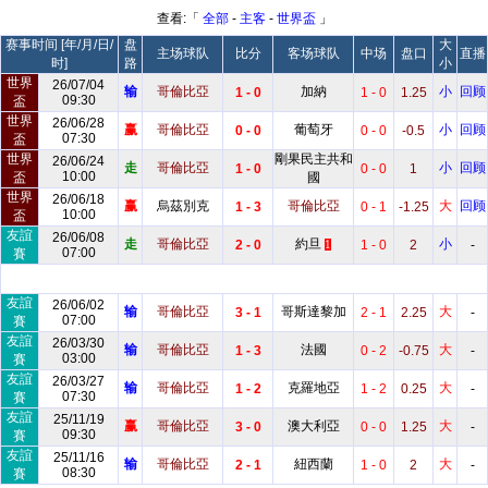
查看:「
全部
-
主客
-
世界盃
」
赛事时间 [年/月/日/
盘
大
主场球队
比分
客场球队
中场
盘口
直播
时]
路
小
世界
26/07/04
输
哥倫比亞
加納
小
回顾
1 - 0
1 - 0
1.25
09:30
盃
世界
26/06/28
赢
哥倫比亞
葡萄牙
小
回顾
0 - 0
0 - 0
-0.5
07:30
盃
世界
剛果民主共和
26/06/24
走
哥倫比亞
小
回顾
1 - 0
0 - 0
1
10:00
盃
國
世界
26/06/18
赢
烏茲別克
哥倫比亞
大
回顾
1 - 3
0 - 1
-1.25
10:00
盃
友誼
26/06/08
走
哥倫比亞
約旦
小
2 - 0
1 - 0
2
-
1
07:00
賽
友誼
26/06/02
输
哥倫比亞
哥斯達黎加
大
3 - 1
2 - 1
2.25
-
07:00
賽
友誼
26/03/30
输
哥倫比亞
法國
大
1 - 3
0 - 2
-0.75
-
03:00
賽
友誼
26/03/27
输
哥倫比亞
克羅地亞
大
1 - 2
1 - 2
0.25
-
07:30
賽
友誼
25/11/19
赢
哥倫比亞
澳大利亞
大
3 - 0
0 - 0
1.25
-
09:30
賽
友誼
25/11/16
输
哥倫比亞
紐西蘭
大
2 - 1
1 - 0
2
-
08:30
賽